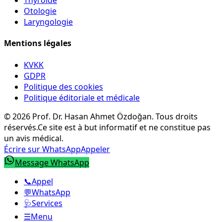
Thyroïde
Otologie
Laryngologie
Mentions légales
KVKK
GDPR
Politique des cookies
Politique éditoriale et médicale
©
2026
Prof. Dr. Hasan Ahmet Özdoğan
.
Tous droits
réservés.
Ce site est à but informatif et ne constitue pas
un avis médical.
Écrire sur WhatsApp
Appeler
Message WhatsApp
📞
Appel
💬
WhatsApp
🩺
Services
☰
Menu