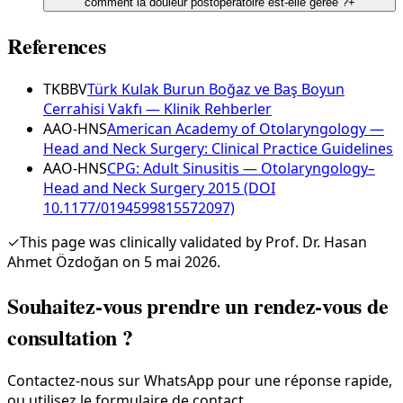
comment la douleur postopératoire est-elle gérée ?
+
References
TKBBV
Türk Kulak Burun Boğaz ve Baş Boyun
Cerrahisi Vakfı — Klinik Rehberler
AAO-HNS
American Academy of Otolaryngology —
Head and Neck Surgery: Clinical Practice Guidelines
AAO-HNS
CPG: Adult Sinusitis — Otolaryngology–
Head and Neck Surgery 2015 (DOI
10.1177/0194599815572097)
✓
This page was clinically validated by Prof. Dr. Hasan
Ahmet Özdoğan on 5 mai 2026.
Souhaitez-vous prendre un rendez-vous de
consultation ?
Contactez-nous sur WhatsApp pour une réponse rapide,
ou utilisez le formulaire de contact.