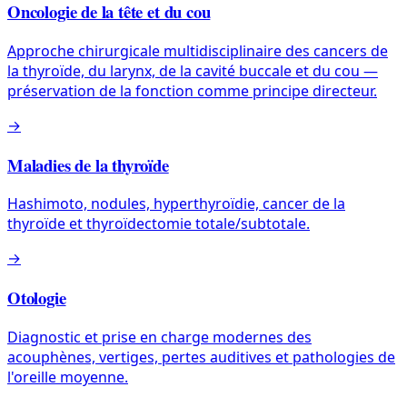
Oncologie de la tête et du cou
Approche chirurgicale multidisciplinaire des cancers de
la thyroïde, du larynx, de la cavité buccale et du cou —
préservation de la fonction comme principe directeur.
→
Maladies de la thyroïde
Hashimoto, nodules, hyperthyroïdie, cancer de la
thyroïde et thyroïdectomie totale/subtotale.
→
Otologie
Diagnostic et prise en charge modernes des
acouphènes, vertiges, pertes auditives et pathologies de
l'oreille moyenne.