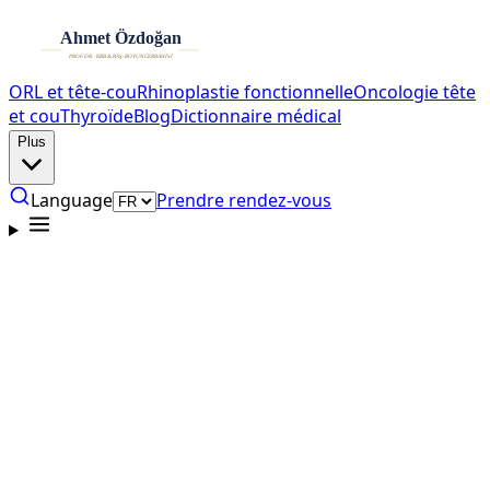
ORL et tête-cou
Rhinoplastie fonctionnelle
Oncologie tête
et cou
Thyroïde
Blog
Dictionnaire médical
Plus
Language
Prendre rendez-vous