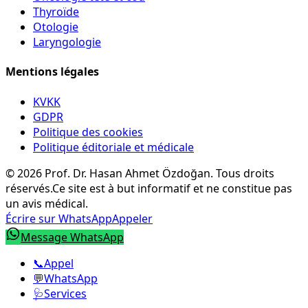
Thyroïde
Otologie
Laryngologie
Mentions légales
KVKK
GDPR
Politique des cookies
Politique éditoriale et médicale
©
2026
Prof. Dr. Hasan Ahmet Özdoğan
.
Tous droits
réservés.
Ce site est à but informatif et ne constitue pas
un avis médical.
Écrire sur WhatsApp
Appeler
Message WhatsApp
📞
Appel
💬
WhatsApp
🩺
Services