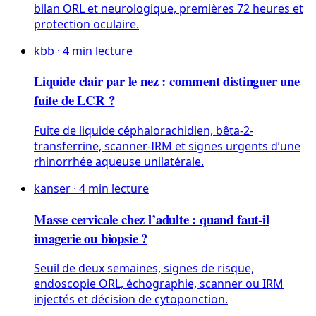
bilan ORL et neurologique, premières 72 heures et
protection oculaire.
kbb
·
4
min lecture
Liquide clair par le nez : comment distinguer une
fuite de LCR ?
Fuite de liquide céphalorachidien, bêta-2-
transferrine, scanner-IRM et signes urgents d’une
rhinorrhée aqueuse unilatérale.
kanser
·
4
min lecture
Masse cervicale chez l’adulte : quand faut-il
imagerie ou biopsie ?
Seuil de deux semaines, signes de risque,
endoscopie ORL, échographie, scanner ou IRM
injectés et décision de cytoponction.