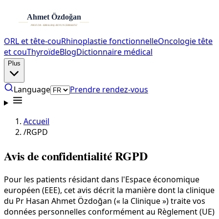
ORL et tête-cou
Rhinoplastie fonctionnelle
Oncologie tête
et cou
Thyroïde
Blog
Dictionnaire médical
Plus
Language
Prendre rendez-vous
Accueil
/
RGPD
Avis de confidentialité RGPD
Pour les patients résidant dans l'Espace économique
européen (EEE), cet avis décrit la manière dont la clinique
du Pr Hasan Ahmet Özdoğan (« la Clinique ») traite vos
données personnelles conformément au Règlement (UE)