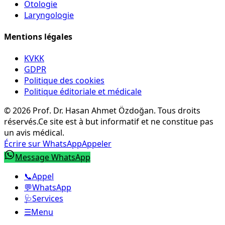
Otologie
Laryngologie
Mentions légales
KVKK
GDPR
Politique des cookies
Politique éditoriale et médicale
©
2026
Prof. Dr. Hasan Ahmet Özdoğan
.
Tous droits
réservés.
Ce site est à but informatif et ne constitue pas
un avis médical.
Écrire sur WhatsApp
Appeler
Message WhatsApp
📞
Appel
💬
WhatsApp
🩺
Services
☰
Menu