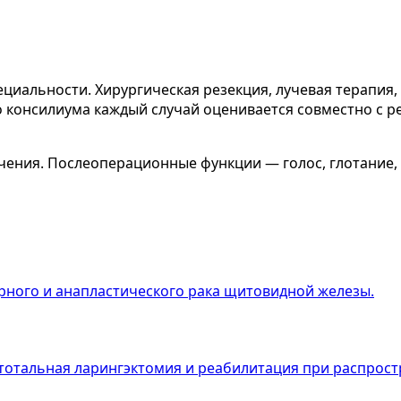
пециальности. Хирургическая резекция, лучевая терапи
го консилиума каждый случай оценивается совместно с 
ечения. Послеоперационные функции — голос, глотание
рного и анапластического рака щитовидной железы.
 тотальная ларингэктомия и реабилитация при распрос