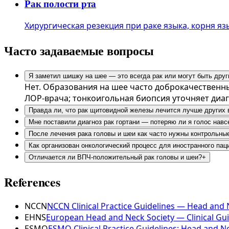
Рак полости рта
Хирургическая резекция при раке языка, корня язы
Часто задаваемые вопросы
Я заметил шишку на шее — это всегда рак или могут быть дру
Нет. Образования на шее часто доброкачественны
ЛОР-врача; тонкоигольная биопсия уточняет диаг
Правда ли, что рак щитовидной железы лечится лучше других
Мне поставили диагноз рак гортани — потеряю ли я голос навс
После лечения рака головы и шеи как часто нужны контрольны
Как организован онкологический процесс для иностранного пац
Отличается ли ВПЧ-положительный рак головы и шеи?
+
References
NCCN
NCCN Clinical Practice Guidelines — Head and
EHNS
European Head and Neck Society — Clinical Gu
ESMO
ESMO Clinical Practice Guidelines: Head and 