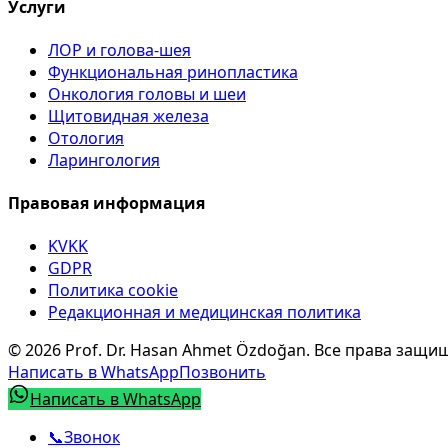
Услуги
ЛОР и голова-шея
Функциональная ринопластика
Онкология головы и шеи
Щитовидная железа
Отология
Ларингология
Правовая информация
KVKK
GDPR
Политика cookie
Редакционная и медицинская политика
©
2026
Prof. Dr. Hasan Ahmet Özdoğan
.
Все права защи
Написать в WhatsApp
Позвонить
Написать в WhatsApp
📞
Звонок