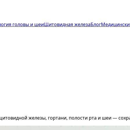
огия головы и шеи
Щитовидная железа
Блог
Медицински
итовидной железы, гортани, полости рта и шеи — сохр