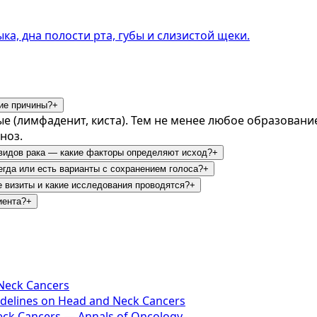
ка, дна полости рта, губы и слизистой щеки.
гие причины?
+
е (лимфаденит, киста). Тем не менее любое образовани
ноз.
 видов рака — какие факторы определяют исход?
+
егда или есть варианты с сохранением голоса?
+
е визиты и какие исследования проводятся?
+
иента?
+
 Neck Cancers
idelines on Head and Neck Cancers
Neck Cancers — Annals of Oncology