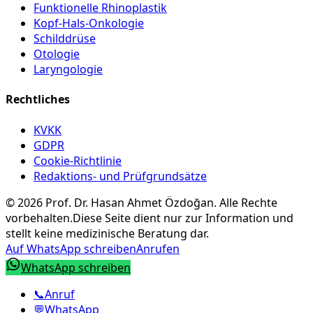
Funktionelle Rhinoplastik
Kopf-Hals-Onkologie
Schilddrüse
Otologie
Laryngologie
Rechtliches
KVKK
GDPR
Cookie-Richtlinie
Redaktions- und Prüfgrundsätze
©
2026
Prof. Dr. Hasan Ahmet Özdoğan
.
Alle Rechte
vorbehalten.
Diese Seite dient nur zur Information und
stellt keine medizinische Beratung dar.
Auf WhatsApp schreiben
Anrufen
WhatsApp schreiben
📞
Anruf
💬
WhatsApp