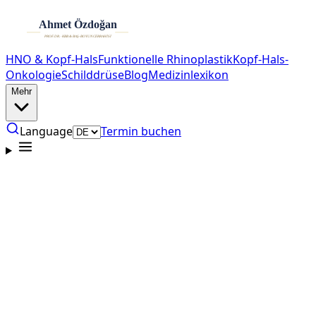
HNO & Kopf-Hals
Funktionelle Rhinoplastik
Kopf-Hals-
Onkologie
Schilddrüse
Blog
Medizinlexikon
Mehr
Language
Termin buchen