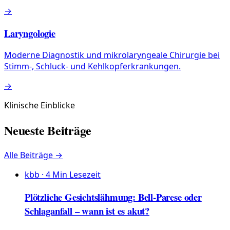
→
Laryngologie
Moderne Diagnostik und mikrolaryngeale Chirurgie bei
Stimm-, Schluck- und Kehlkopferkrankungen.
→
Klinische Einblicke
Neueste Beiträge
Alle Beiträge →
kbb
·
4
Min Lesezeit
Plötzliche Gesichtslähmung: Bell-Parese oder
Schlaganfall – wann ist es akut?