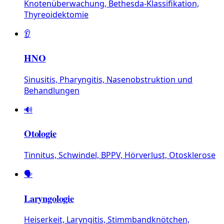
Knotenüberwachung, Bethesda-Klassifikation,
Thyreoidektomie
👂
HNO
Sinusitis, Pharyngitis, Nasenobstruktion und
Behandlungen
🔊
Otologie
Tinnitus, Schwindel, BPPV, Hörverlust, Otosklerose
🗣️
Laryngologie
Heiserkeit, Laryngitis, Stimmbandknötchen,