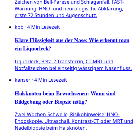
Zeichen von Bell-Parese und Schlaganfall, FAST-
Warnung, HNO- und neurologische Abklärung,
erste 72 Stunden und Augenschutz.
kbb
·
4
Min Lesezeit
Klare Flüssigkeit aus der Nase: Wie erkennt man
ein Liquorleck?
Liquorleck, Beta-2-Transferrin, CT-MRT und
Notfallzeichen bei einseitig wässrigem Nasenfluss.
kanser
·
4
Min Lesezeit
Halsknoten beim Erwachsenen: Wann sind
Bildgebung oder Biopsie nötig?
Zwei-Wochen-Schwelle, Risikohinweise, HNO-
Endoskopie, Ultraschall, Kontrast-CT oder MRT und
Nadelbiopsie beim Halsknoten.