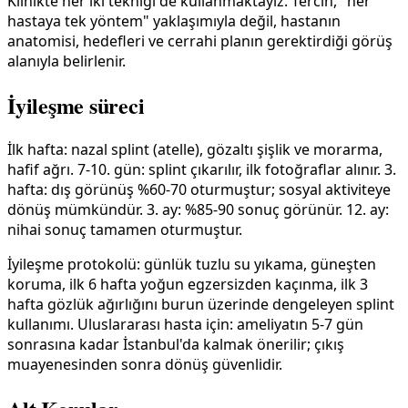
Klinikte her iki tekniği de kullanmaktayız. Tercih, "her
hastaya tek yöntem" yaklaşımıyla değil, hastanın
anatomisi, hedefleri ve cerrahi planın gerektirdiği görüş
alanıyla belirlenir.
İyileşme süreci
İlk hafta: nazal splint (atelle), gözaltı şişlik ve morarma,
hafif ağrı. 7-10. gün: splint çıkarılır, ilk fotoğraflar alınır. 3.
hafta: dış görünüş %60-70 oturmuştur; sosyal aktiviteye
dönüş mümkündür. 3. ay: %85-90 sonuç görünür. 12. ay:
nihai sonuç tamamen oturmuştur.
İyileşme protokolü: günlük tuzlu su yıkama, güneşten
koruma, ilk 6 hafta yoğun egzersizden kaçınma, ilk 3
hafta gözlük ağırlığını burun üzerinde dengeleyen splint
kullanımı. Uluslararası hasta için: ameliyatın 5-7 gün
sonrasına kadar İstanbul'da kalmak önerilir; çıkış
muayenesinden sonra dönüş güvenlidir.