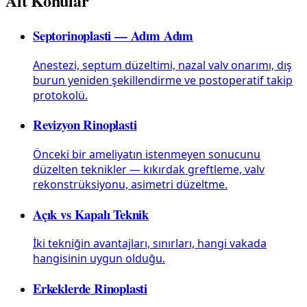
Alt Konular
Septorinoplasti — Adım Adım
Anestezi, septum düzeltimi, nazal valv onarımı, dış
burun yeniden şekillendirme ve postoperatif takip
protokolü.
Revizyon Rinoplasti
Önceki bir ameliyatın istenmeyen sonucunu
düzelten teknikler — kıkırdak greftleme, valv
rekonstrüksiyonu, asimetri düzeltme.
Açık vs Kapalı Teknik
İki tekniğin avantajları, sınırları, hangi vakada
hangisinin uygun olduğu.
Erkeklerde Rinoplasti