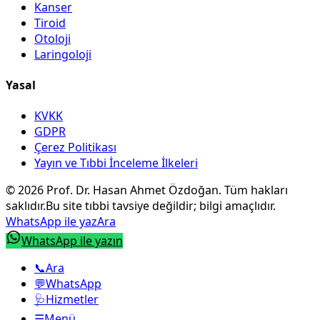
Kanser
Tiroid
Otoloji
Laringoloji
Yasal
KVKK
GDPR
Çerez Politikası
Yayın ve Tıbbi İnceleme İlkeleri
©
2026
Prof. Dr. Hasan Ahmet Özdoğan
.
Tüm hakları
saklıdır.
Bu site tıbbi tavsiye değildir; bilgi amaçlıdır.
WhatsApp ile yaz
Ara
WhatsApp ile yazın
📞
Ara
💬
WhatsApp
🩺
Hizmetler
☰
Menü