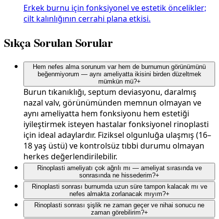
Erkek burnu için fonksiyonel ve estetik öncelikler;
cilt kalınlığının cerrahi plana etkisi.
Sıkça Sorulan Sorular
Hem nefes alma sorunum var hem de burnumun görünümünü
beğenmiyorum — aynı ameliyatta ikisini birden düzeltmek
mümkün mü?
+
Burun tıkanıklığı, septum deviasyonu, daralmış
nazal valv, görünümünden memnun olmayan ve
aynı ameliyatta hem fonksiyonu hem estetiği
iyileştirmek isteyen hastalar fonksiyonel rinoplasti
için ideal adaylardır. Fiziksel olgunluğa ulaşmış (16–
18 yaş üstü) ve kontrolsüz tıbbi durumu olmayan
herkes değerlendirilebilir.
Rinoplasti ameliyatı çok ağrılı mı — ameliyat sırasında ve
sonrasında ne hissederim?
+
Rinoplasti sonrası burnumda uzun süre tampon kalacak mı ve
nefes almakta zorlanacak mıyım?
+
Rinoplasti sonrası şişlik ne zaman geçer ve nihai sonucu ne
zaman görebilirim?
+