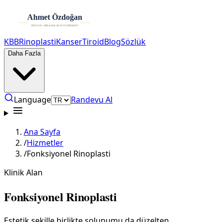
KBB
Rinoplasti
Kanser
Tiroid
Blog
Sözlük
Daha Fazla
Language
Randevu Al
Ana Sayfa
/
Hizmetler
/
Fonksiyonel Rinoplasti
Klinik Alan
Fonksiyonel Rinoplasti
Estetik şekille birlikte solunumu da düzelten