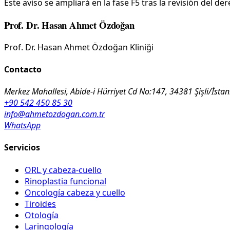
Este aviso se ampliará en la fase F5 tras la revisión del 
Prof. Dr. Hasan Ahmet Özdoğan
Prof. Dr. Hasan Ahmet Özdoğan Kliniği
Contacto
Merkez Mahallesi, Abide-i Hürriyet Cd No:147, 34381 Şişli/İsta
+90 542 450 85 30
info@ahmetozdogan.com.tr
WhatsApp
Servicios
ORL y cabeza-cuello
Rinoplastia funcional
Oncología cabeza y cuello
Tiroides
Otología
Laringología