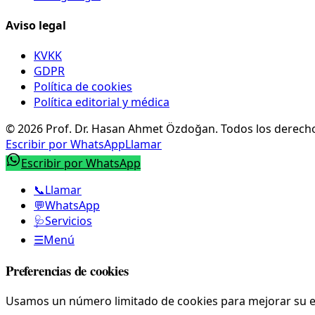
Aviso legal
KVKK
GDPR
Política de cookies
Política editorial y médica
©
2026
Prof. Dr. Hasan Ahmet Özdoğan
.
Todos los derech
Escribir por WhatsApp
Llamar
Escribir por WhatsApp
📞
Llamar
💬
WhatsApp
🩺
Servicios
☰
Menú
Preferencias de cookies
Usamos un número limitado de cookies para mejorar su expe