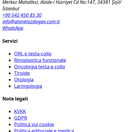
Merkez Mahallesi, Abide-i Hürriyet Cd No:147, 34381 Şişli/
İstanbul
+90 542 450 85 30
info@ahmetozdogan.com.tr
WhatsApp
Servizi
ORL e testa-collo
Rinoplastica funzionale
Oncologia testa e collo
Tiroide
Otologia
Laringologia
Note legali
KVKK
GDPR
Politica sui cookie
Politica editoriale e medica