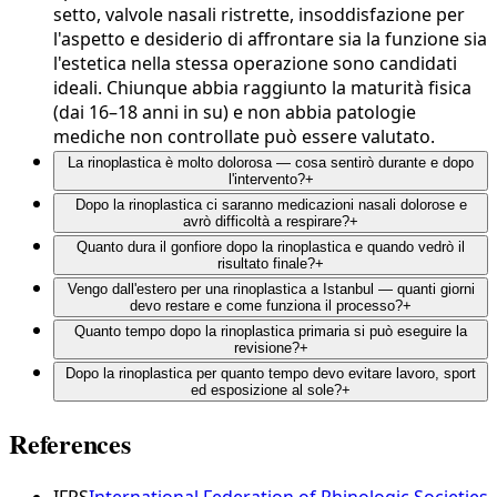
setto, valvole nasali ristrette, insoddisfazione per
l'aspetto e desiderio di affrontare sia la funzione sia
l'estetica nella stessa operazione sono candidati
ideali. Chiunque abbia raggiunto la maturità fisica
(dai 16–18 anni in su) e non abbia patologie
mediche non controllate può essere valutato.
La rinoplastica è molto dolorosa — cosa sentirò durante e dopo
l'intervento?
+
Dopo la rinoplastica ci saranno medicazioni nasali dolorose e
avrò difficoltà a respirare?
+
Quanto dura il gonfiore dopo la rinoplastica e quando vedrò il
risultato finale?
+
Vengo dall'estero per una rinoplastica a Istanbul — quanti giorni
devo restare e come funziona il processo?
+
Quanto tempo dopo la rinoplastica primaria si può eseguire la
revisione?
+
Dopo la rinoplastica per quanto tempo devo evitare lavoro, sport
ed esposizione al sole?
+
References
IFRS
International Federation of Rhinologic Societies